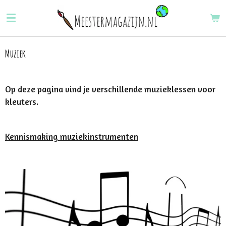
Ga
direct
naar
de
Muziek
hoofdinhoud
Op deze pagina vind je verschillende muzieklessen voor
kleuters.
Kennismaking muziekinstrumenten