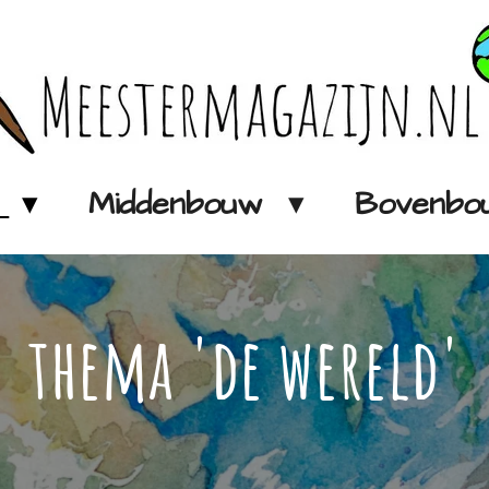
w
Middenbouw
Bovenb
thema 'de wereld'