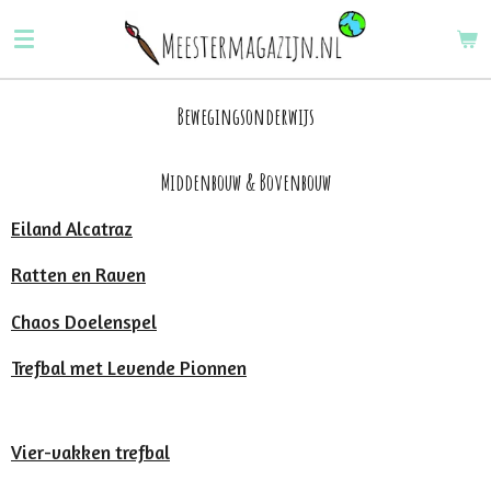
Ga
direct
naar
de
Bewegingsonderwijs
hoofdinhoud
Middenbouw & Bovenbouw
Eiland Alcatraz
Ratten en Raven
Chaos Doelenspel
Trefbal met Levende Pionnen
Vier-vakken trefbal