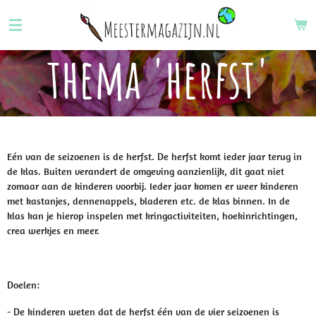
Ga
direct
naar
thema 'herfst'
de
hoofdinhoud
Eén van de seizoenen is de herfst. De herfst komt ieder jaar terug in
de klas. Buiten verandert de omgeving aanzienlijk, dit gaat niet
zomaar aan de kinderen voorbij. Ieder jaar komen er weer kinderen
met kastanjes, dennenappels, bladeren etc. de klas binnen. In de
klas kan je hierop inspelen met kringactiviteiten, hoekinrichtingen,
crea werkjes en meer.
Doelen:
- De kinderen weten dat de herfst één van de vier seizoenen is