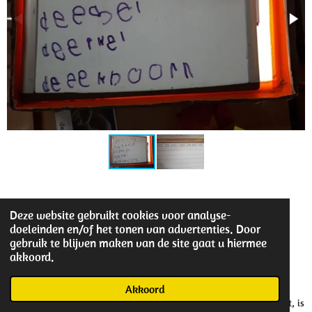
activiteiten
Deze website gebruikt cookies voor analyse-
doeleinden en/of het tonen van advertenties. Door
gebruik te blijven maken van de site gaat u hiermee
Groepsactiviteit
akkoord.
Akkoord
We maken een spinnenweb in de klas. Het enige wat je nodig hebt, is