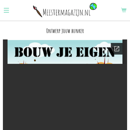
Ga
direct
naar
de
Ontwerp jouw bunker
hoofdinhoud