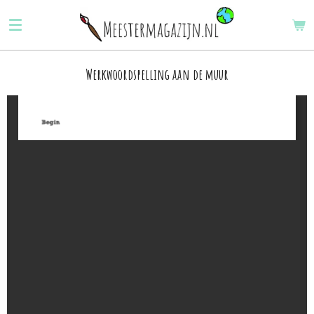
Ga
direct
naar
de
Werkwoordspelling aan de muur
hoofdinhoud