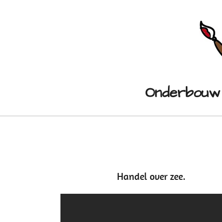
Ga
direct
naar
de
hoofdinhoud
Onderbou
Handel over zee.