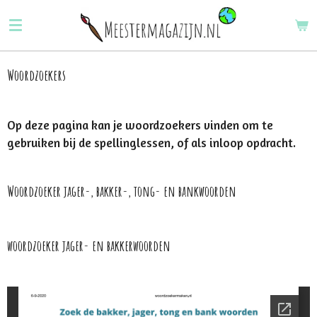
Ga
direct
naar
de
Woordzoekers
hoofdinhoud
Op deze pagina kan je woordzoekers vinden om te
gebruiken bij de spellinglessen, of als inloop opdracht.
Woordzoeker jager-, bakker-, tong- en bankwoorden
woordzoeker jager- en bakkerwoorden