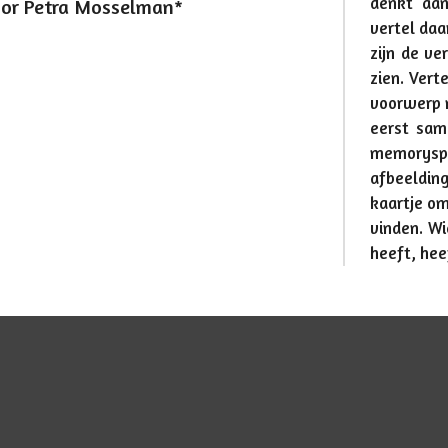
denkt aan
oor Petra Mosselman*
vertel daa
zijn de ve
zien. Vert
voorwerp 
eerst sam
memoryspe
afbeeldin
kaartje om
vinden. W
heeft, he