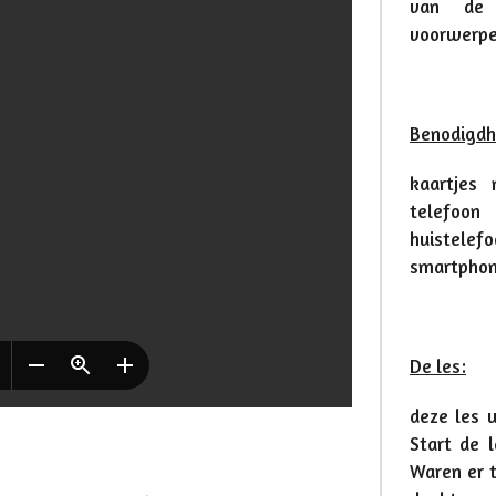
van de 
voorwerpe
Benodigdh
kaartjes
telefoon
huistelefo
smartphon
De les:
deze les w
Start de 
Waren er t