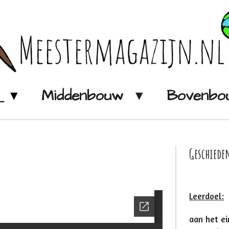
w
Middenbouw
Bovenb
Geschied
Leerdoel:
aan het ei