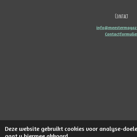
Contact
info@meestermagazi
Contactformulie
Deze website gebruikt cookies voor analyse-doele
© 2017 - 2026 Meestermagazijn.nl
gaat u hiermee akkoord.