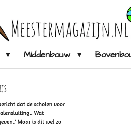
w
Middenbouw
Bovenb
IJS
bericht dat de scholen voor
olensluiting.. Wat
even..' Maar is dit wel zo