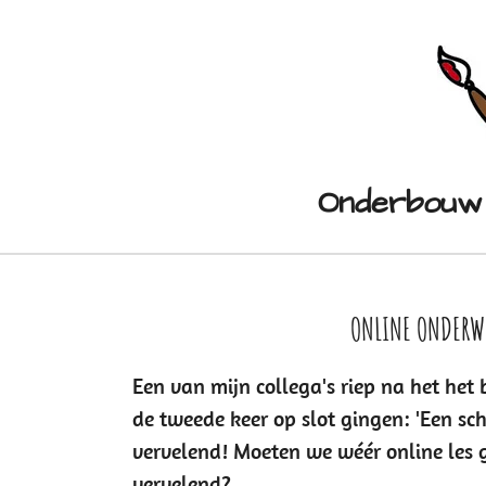
Ga
direct
naar
de
hoofdinhoud
Onderbou
ONLINE ONDERW
Een van mijn collega's riep na het het 
de tweede keer op slot gingen: 'Een sch
vervelend! Moeten we wéér online les g
vervelend?