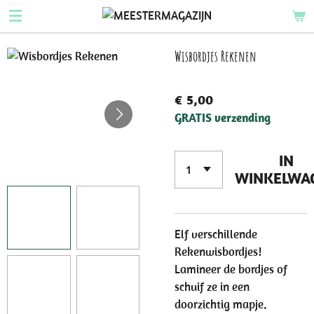
Ga
direct
naar
Wisbordjes Rekenen
de
hoofdinhoud
€ 5,00
GRATIS verzending
IN
WINKELWA
Elf verschillende
Rekenwisbordjes!
Lamineer de bordjes of
schuif ze in een
doorzichtig mapje.