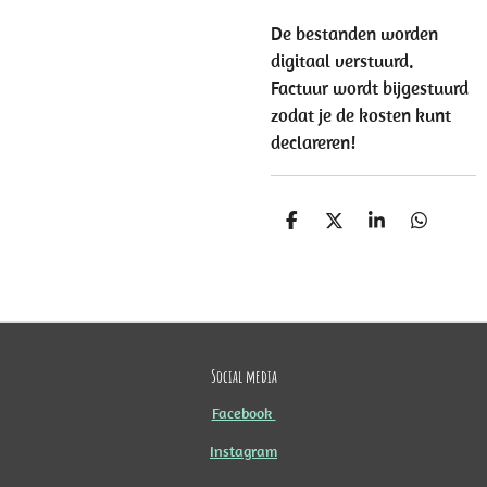
De bestanden worden
digitaal verstuurd.
Factuur wordt bijgestuurd
zodat je de kosten kunt
declareren!
D
D
S
D
E
E
H
E
L
E
A
L
E
L
R
E
N
E
N
Social media
Facebook
Instagram